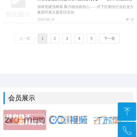
业赴龙大集团开展主题党日活动
深耕党建强根基 聚力物业践初心——历下区物业行业赴龙大
集团开展主题党日活动
2026-06-18
넶
45
上一页
1
2
3
4
5
下一页
会员展示
ꁸ
ꂅ
回到顶部