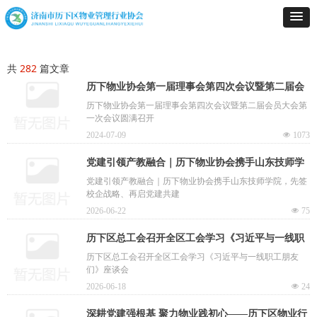
共
282
篇文章
历下物业协会第一届理事会第四次会议暨第二届会
员大会第一次会议圆满召开
历下物业协会第一届理事会第四次会议暨第二届会员大会第
一次会议圆满召开
2024-07-09
넶
1073
党建引领产教融合｜历下物业协会携手山东技师学
院，先签校企战略、再启党建共建
党建引领产教融合｜历下物业协会携手山东技师学院，先签
校企战略、再启党建共建
2026-06-22
넶
75
历下区总工会召开全区工会学习《习近平与一线职
工朋友们》座谈会
历下区总工会召开全区工会学习《习近平与一线职工朋友
们》座谈会
2026-06-18
넶
24
深耕党建强根基 聚力物业践初心——历下区物业行