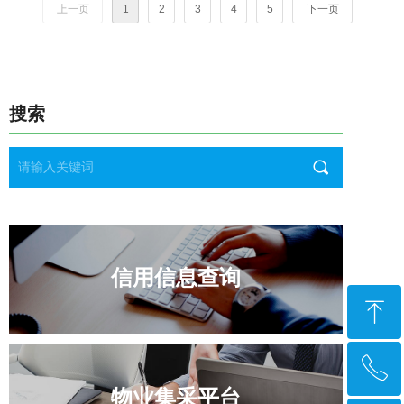
上一页
1
2
3
4
5
下一页
搜索
끠
信用信息查询
ꁸ
ꂅ
回到顶部
物业集采平台