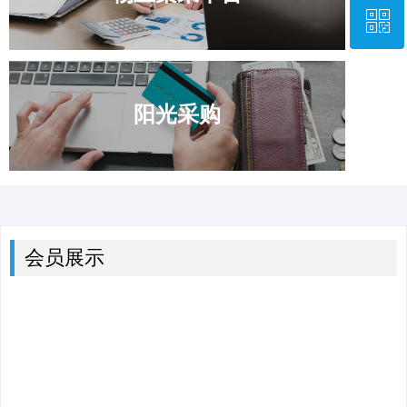
ꀥ
0531—67870677
微信二维码
阳光采购
会员展示