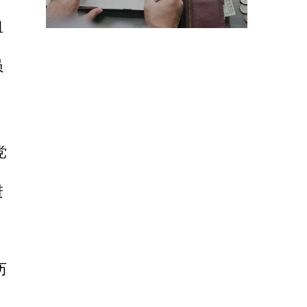
纽
员
党
进
历