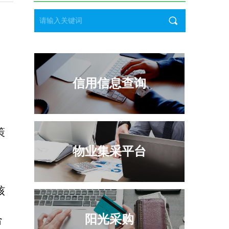
끠
信用信息查询
策
物业集采平台
核
阳光采购
合