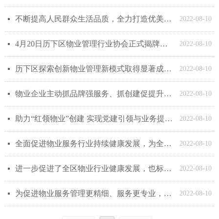
不断提高人民群众生活品质，全力打造优美、和谐、有序、宜居的城区环境
넷
2022-08-10
4月20日历下区物业管理行业协会正式揭牌成立
넷
2022-08-10
历下区探索创新物业管理新模式取得显著成效，全面搭建起政府与物业服务企业之间的“连心桥”
넷
2022-08-10
物业企业主动抓品牌强服务、抓创建促提升，打造历下物业行业核心竞争优势
넷
2022-08-10
助力“红领物业”创建 实现党建引领与业务提升同频共振
넷
2022-08-10
全面促进物业服务行业持续健康发展，为全区物业管理行业高质量发展共绘“同心圆”
넷
2022-08-10
进一步促进了全区物业行业健康发展，也标志着历下区物业管理水平迈上新台阶
넷
2022-08-10
为促进物业服务管理更精细、服务更专业，历下区物业管理行业协会同步启动了“美好家园合伙人”活动
넷
2022-08-10