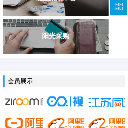
ꀥ
0531—67870677
微信二维码
阳光采购
会员展示