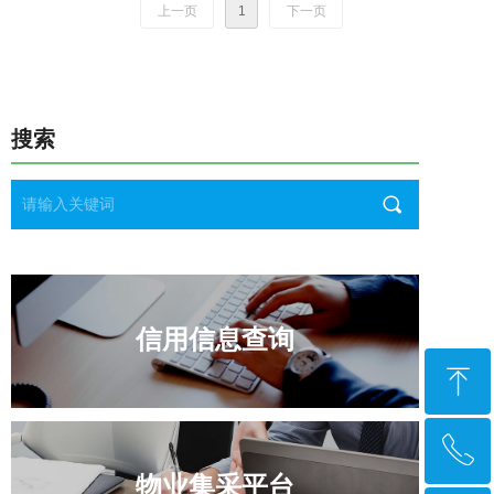
上一页
1
下一页
搜索
끠
信用信息查询
ꁸ
ꂅ
回到顶部
物业集采平台