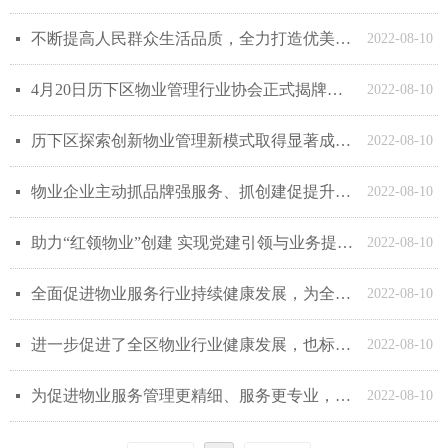
不断提高人民群众生活品质，全力打造优美、和谐、有序、宜居的城区环境
넷
2022-08-10
4月20日历下区物业管理行业协会正式揭牌成立
넷
2022-08-10
历下区探索创新物业管理新模式取得显著成效，全面搭建起政府与物业服务企业之间的“连心桥”
넷
2022-08-10
物业企业主动抓品牌强服务、抓创建促提升，打造历下物业行业核心竞争优势
넷
2022-08-10
助力“红领物业”创建 实现党建引领与业务提升同频共振
넷
2022-08-10
全面促进物业服务行业持续健康发展，为全区物业管理行业高质量发展共绘“同心圆”
넷
2022-08-10
进一步促进了全区物业行业健康发展，也标志着历下区物业管理水平迈上新台阶
넷
2022-08-10
为促进物业服务管理更精细、服务更专业，历下区物业管理行业协会同步启动了“美好家园合伙人”活动
넷
2022-08-10