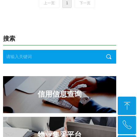
上一页
1
下一页
搜索
끠
信用信息查询
ꁸ
ꂅ
回到顶部
物业集采平台