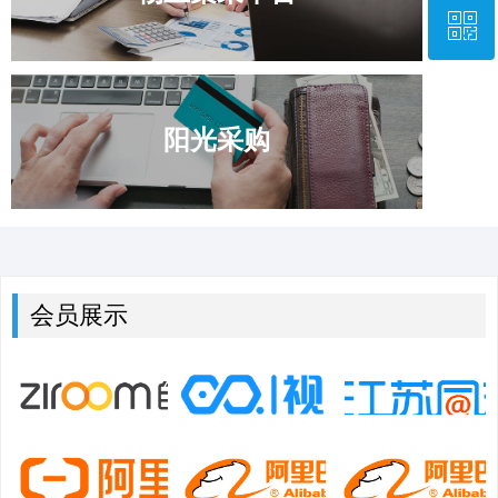
ꀥ
0531—67870677
微信二维码
阳光采购
会员展示