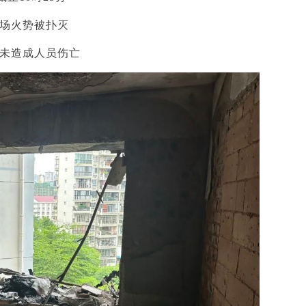
场火势被扑灭
未造成人员伤亡