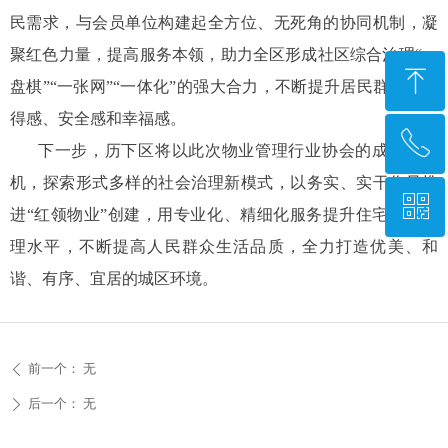
民需求，与会员单位构建起全方位、无死角的协同机制，凝
聚红色力量，提高服务本领，助力全区形成社区综合治理“一
ꁸ
盘棋”“一张网”“一体化”的强大合力，不断提升居民群众的获
得感、安全感和幸福感。
ꂅ
回到顶部
下一步，历下区将以此次物业管理行业协会的成立为契
机，探索形式多样的社会治理新模式，以务实、实干作风推
ꀥ
0531—67870677
进“红领物业”创建，用专业化、精细化服务提升住宅小区治
理水平，不断提高人民群众生活品质，全力打造优美、和
微信二维码
谐、有序、宜居的城区环境。
前一个：
无
ꄴ
后一个：
无
ꄲ