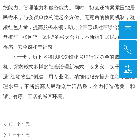
织能力、管理能力和服务能力。同时，协会还将紧紧围绕居
民需求，与会员单位构建起全方位、无死角的协同机制，凝
聚红色力量，提高服务本领，助力全区形成社区综合治理“一
ꁸ
盘棋”“一张网”“一体化”的强大合力，不断提升居民群众的获
得感、安全感和幸福感。
ꂅ
回到顶部
下一步，历下区将以此次物业管理行业协会的成立为契
机，探索形式多样的社会治理新模式，以务实、实干作风推
ꀥ
0531—67870677
进“红领物业”创建，用专业化、精细化服务提升住宅小区治
理水平，不断提高人民群众生活品质，全力打造优美、和
微信二维码
谐、有序、宜居的城区环境。
前一个：
无
ꄴ
后一个：
无
ꄲ