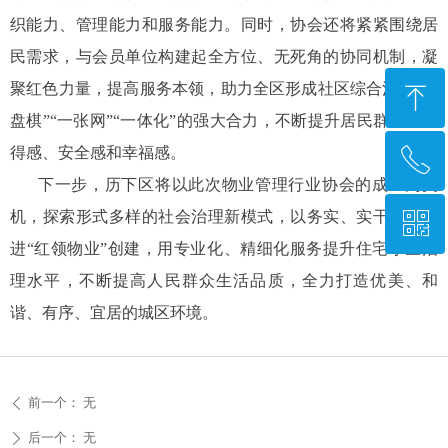
织能力、管理能力和服务能力。同时，协会还将紧紧围绕居
民需求，与会员单位构建起全方位、无死角的协同机制，凝
聚红色力量，提高服务本领，助力全区形成社区综合治理“一
ꁸ
盘棋”“一张网”“一体化”的强大合力，不断提升居民群众的获
得感、安全感和幸福感。
ꂅ
回到顶部
下一步，历下区将以此次物业管理行业协会的成立为契
机，探索形式多样的社会治理新模式，以务实、实干作风推
ꀥ
0531—67870677
进“红领物业”创建，用专业化、精细化服务提升住宅小区治
理水平，不断提高人民群众生活品质，全力打造优美、和
微信二维码
谐、有序、宜居的城区环境。
前一个：
无
ꄴ
后一个：
无
ꄲ