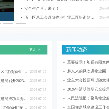
安全生产月，来了！
넷
2026-0
协会党建共建签约仪式
历下区总工会调研物业行业工匠培训站建设工作
넷
2026-0
新闻动态
更多
ꅀ
重要提示！加强有限空
넷
胖东来的风吹进物业圈，
넷
沉浸式观摩促提升，示范性带动强水平——历下区“红领物业”示范项目观摩交流活动顺利举行
2025-05-29
业主大会投票可以随意
넷
风正劲足当扬帆，砥砺前行谱新篇——历下区住建局召开2023年度“红领物业”评选获奖项目表彰大会
2025-05-28
2026年清明假期安全提
넷
2024-07-15
人民法院报：聚焦物业
넷
学习培训促提升，助力发展强水平——历下区住建局成功举办住宅专项维修资金政策与工作程序公益培训
2024-07-09
全国住房城乡建设工作
넷
团结协助，共创未来——历下物业协会成功举办“红领物业”拓展实训活动
2024-07-09