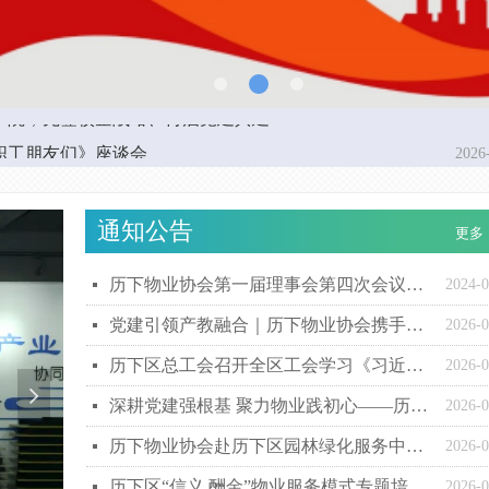
会员大会第一次会议圆满召开
行业赴龙大集团开展主题党日活动
领物业·绿色联盟”共建座谈
办
事处 共绘美好家园新蓝图
物业行业人才培养
园林绿化养护专题培训圆满举行
定》之停放和充电篇
处置实务培训
三八妇女节主题活动圆满举行
2024
2026
2026
2026
2026
2026
2026
2026
2026
2026
2026
2026
2026
2026
2026
2026
2026
2026
学院，先签校企战略、再启党建共建
2026
职工朋友们》座谈会
2026
通知公告
更多
历下物业协会第一届理事会第四次会议暨第二届会员大会第一次会议圆满召开
넷
2024-0
党建引领产教融合｜历下物业协会携手山东技师学院，先签校企战略、再启党建共建
넷
2026-0
历下区总工会召开全区工会学习《习近平与一线职工朋友们》座谈会
넷
2026-0
넲
深耕党建强根基 聚力物业践初心——历下区物业行业赴龙大集团开展主题党日活动
넷
2026-0
历下物业协会赴历下区园林绿化服务中心开展“红领物业·绿色联盟”共建座谈
넷
2026-0
历下区“信义 酬金”物业服务模式专题培训圆满举办
넷
2026-0