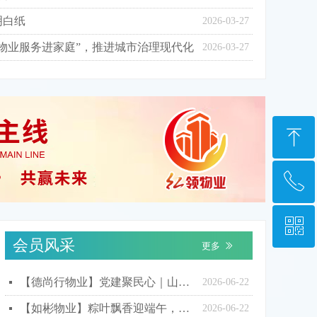
明白纸
2026-03-27
物业服务进家庭”，推进城市治理现代化
2026-03-27
ꁸ
ꂅ
回到顶部
ꀥ
0531—67870677
会员风采
更多
ꅀ
微信二维码
【德尚行物业】党建聚民心｜山东德尚行物业平安苑端午话民生，粽香邻里共筑和美家园
넷
2026-06-22
【如彬物业】粽叶飘香迎端午，艾草传情暖人心——我司各项目开展送艾叶包粽子系列活动
넷
2026-06-22