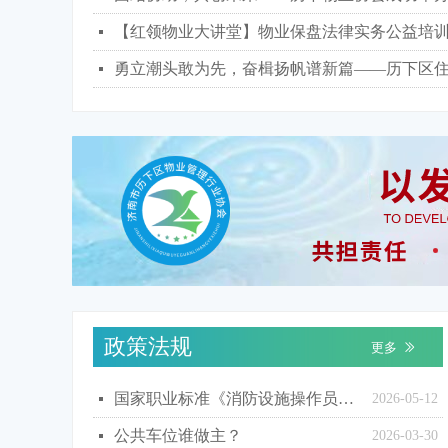
【红领物业大讲堂】物业保盘法律实务公益培
넷
넷
政策法规
更多
ꅀ
国家职业标准《消防设施操作员（2026年版）》解读
넷
2026-05-12
公共车位谁做主？
넷
2026-03-30