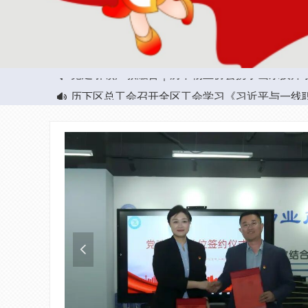
历下物业协会第一届理事会第四次会议暨第二届
深耕党建强根基 聚力物业践初心——历下区物业
历下物业协会赴历下区园林绿化服务中心开展“红
历下区“信义 酬金”物业服务模式专题培训圆满举
安全生产月，来了！
历下区总工会调研物业行业工匠培训站建设工作
济南市历下区物业管理行业协会走访解放路街道办
历下区物业行业消防安全培训成功举办
历下物业协会与山东技师学院共商校企合作助力
历下物业协会召开第二届第七次会长会议
以学赋能提升物业绿化养护水平——历下区春季
人民法院报：聚焦物业服务中的司法难点问题
一图读懂 |《济南市电动自行车消防安全管理规
历下区举办物业项目消防系统全流程管理与应急
“匠心独运·巧手慧心”——历下区物业行业庆祝
上好“开工第一课”，这些干货要知道！划重点
福启新章 喜乐开工
2026山东省暨济南市高品质住宅展示交易会启幕
넄
넄
넄
넄
넄
넄
넄
넄
넄
넄
넄
넄
넄
넄
넄
넄
넄
넄
党建引领产教融合｜历下物业协会携手山东技师
넄
历下区总工会召开全区工会学习《习近平与一线
넄
넳