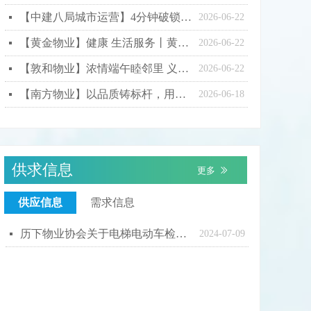
【中建八局城市运营】4分钟破锁灭火！中建八局城市运营公司上演“铁军速度”
넷
2026-06-22
【黄金物业】健康 生活服务丨黄金物业公司开展“健康中国 我们行动”山东站健康义诊活动
넷
2026-06-22
【敦和物业】浓情端午睦邻里 义诊赠艾护安康
넷
2026-06-22
【南方物业】以品质铸标杆，用服务暖家园
넷
2026-06-18
供求信息
更多
ꅀ
供应信息
需求信息
历下物业协会关于电梯电动车检测摄像机报警系统行业集中采购的通知
넷
2024-07-09